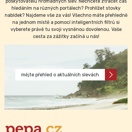
poskytovatelů hromadných slev. Nechcete ztrácet čas
hledáním na různých portálech? Prohlížet stovky
nabídek? Najdeme vše za vás! Všechno máte přehledně
na jednom místě a pomocí inteligentních filtrů si
vyberete právě tu svoji vysněnou dovolenou. Vaše
cesta za zážitky začíná u nás!
mějte přehled o aktuálních slevách