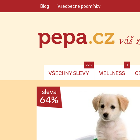
Blog
Všeobecné podmínky
váš 
723
0
VŠECHNY SLEVY
WELLNESS
C
sleva
64%