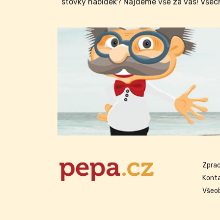
stovky nabídek? Najdeme vše za vás! Všech
Zprac
Kont
Všeo