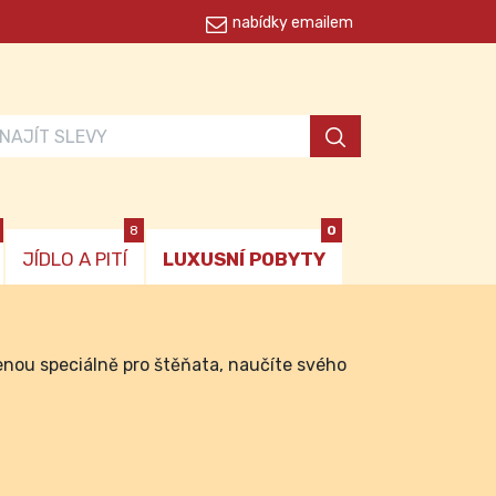
nabídky emailem
8
0
JÍDLO A PITÍ
LUXUSNÍ POBYTY
enou speciálně pro štěňata, naučíte svého