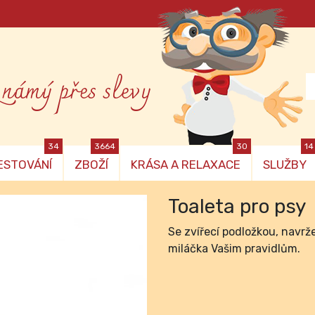
známý přes slevy
34
3664
30
14
ESTOVÁNÍ
ZBOŽÍ
KRÁSA A RELAXACE
SLUŽBY
Toaleta pro psy
Se zvířecí podložkou, navrž
miláčka Vašim pravidlům.