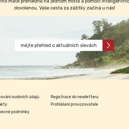
no máte přehledně na jednom místě a pomocí inteligentních 
dovolenou. Vaše cesta za zážitky začíná u nás!
mějte přehled o aktuálních slevách
ování osobních údajů
Registrace do newletteru
akty
Prohlášení provozovatele
becné podmínky