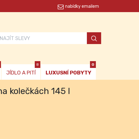
nabídky emailem
8
0
JÍDLO A PITÍ
LUXUSNÍ POBYTY
na kolečkách 145 l