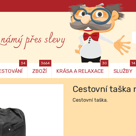
známý přes slevy
34
3664
30
14
ESTOVÁNÍ
ZBOŽÍ
KRÁSA A RELAXACE
SLUŽBY
Cestovní taška 
Cestovní taška.