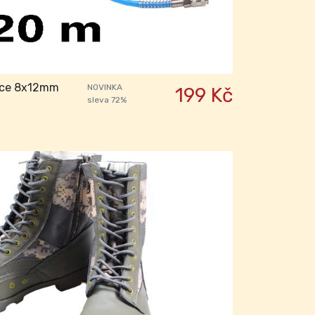
dice 8x12mm
NOVINKA
199 Kč
sleva 72%