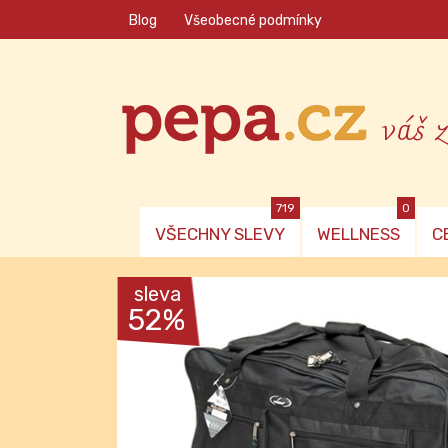
Blog
Všeobecné podmínky
váš 
719
0
VŠECHNY SLEVY
WELLNESS
C
sleva
52%