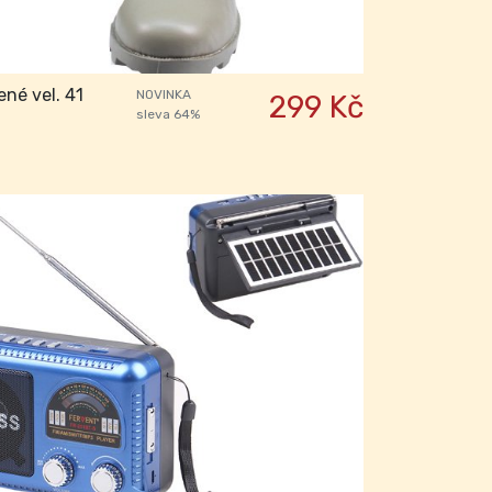
né vel. 41
NOVINKA
299 Kč
sleva 64%