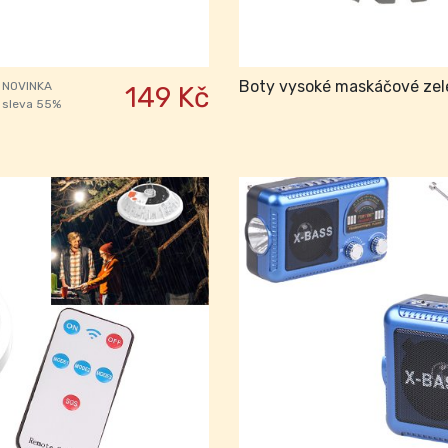
Boty vysoké maskáčové zele
NOVINKA
149 Kč
sleva 55%