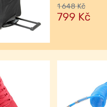
1 648 Kč
Next
799 Kč