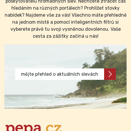
poskytovatelů hromadných slev. Nechcete ztrácet čas
hledáním na různých portálech? Prohlížet stovky
nabídek? Najdeme vše za vás! Všechno máte přehledně
na jednom místě a pomocí inteligentních filtrů si
vyberete právě tu svoji vysněnou dovolenou. Vaše
cesta za zážitky začíná u nás!
mějte přehled o aktuálních slevách