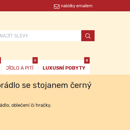
nabídky emailem
8
0
JÍDLO A PITÍ
LUXUSNÍ POBYTY
prádlo se stojanem černý
ádlo, oblečení či hračky.