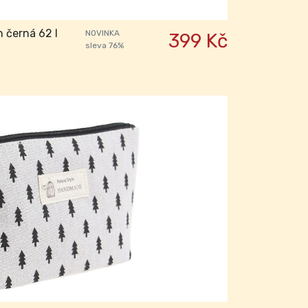
 černá 62 l
NOVINKA
399 Kč
sleva 76%