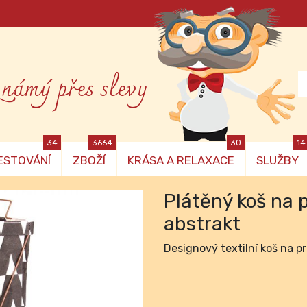
známý přes slevy
34
3664
30
14
ESTOVÁNÍ
ZBOŽÍ
KRÁSA A RELAXACE
SLUŽBY
Plátěný koš na 
abstrakt
Designový textilní koš na pr