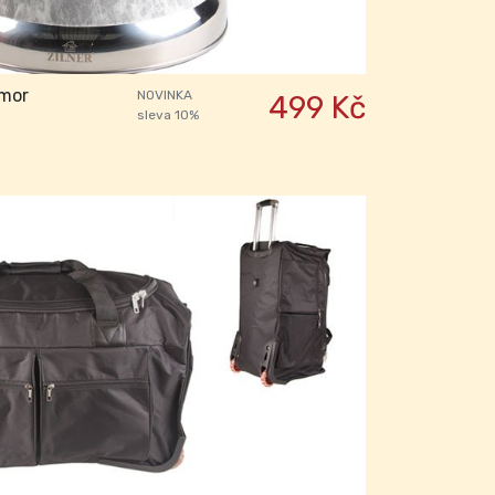
amor
NOVINKA
499 Kč
sleva 10%