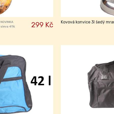
Kovová konvice 3l šedý mr
NOVINKA
299 Kč
sleva 41%