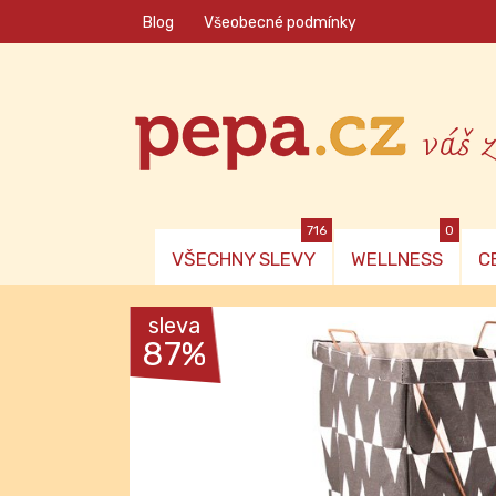
Blog
Všeobecné podmínky
váš 
716
0
VŠECHNY SLEVY
WELLNESS
C
sleva
87%