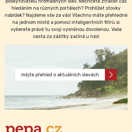
poskytovatelů hromadných slev. Nechcete ztrácet čas
hledáním na různých portálech? Prohlížet stovky
nabídek? Najdeme vše za vás! Všechno máte přehledně
na jednom místě a pomocí inteligentních filtrů si
vyberete právě tu svoji vysněnou dovolenou. Vaše
cesta za zážitky začíná u nás!
mějte přehled o aktuálních slevách