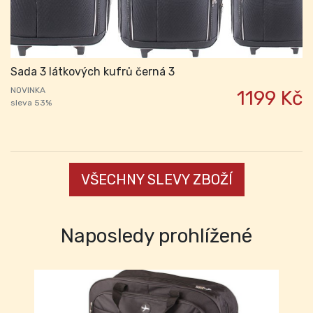
Sada 3 látkových kufrů černá 3
NOVINKA
1199 Kč
sleva 53%
VŠECHNY SLEVY ZBOŽÍ
Naposledy prohlížené