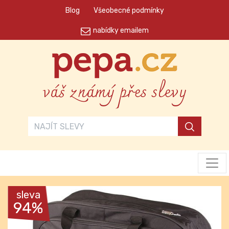
Blog
Všeobecné podmínky
nabídky emailem
váš známý přes slevy
sleva
94%