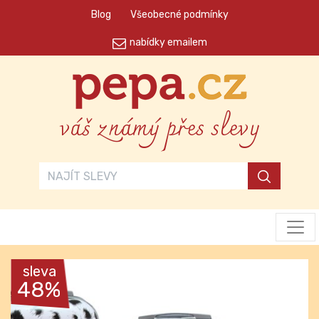
Blog
Všeobecné podmínky
nabídky emailem
váš známý přes slevy
sleva
48%