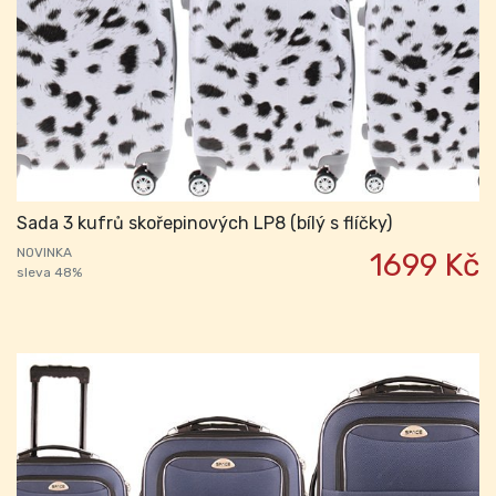
Sada 3 kufrů skořepinových LP8 (bílý s flíčky)
NOVINKA
1699 Kč
sleva 48%