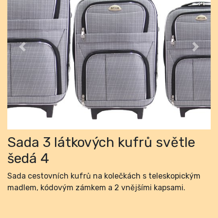
Previous
Next
Sada 3 látkových kufrů světle
šedá 4
Sada cestovních kufrů na kolečkách s teleskopickým
madlem, kódovým zámkem a 2 vnějšími kapsami.