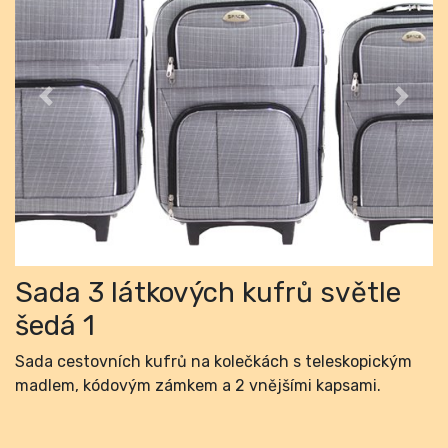
Previous
Next
Sada 3 látkových kufrů světle
šedá 1
Sada cestovních kufrů na kolečkách s teleskopickým
madlem, kódovým zámkem a 2 vnějšími kapsami.