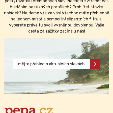
poskytovatelů hromadných slev. Nechcete ztrácet čas
hledáním na různých portálech? Prohlížet stovky
nabídek? Najdeme vše za vás! Všechno máte přehledně
na jednom místě a pomocí inteligentních filtrů si
vyberete právě tu svoji vysněnou dovolenou. Vaše
cesta za zážitky začíná u nás!
mějte přehled o aktuálních slevách