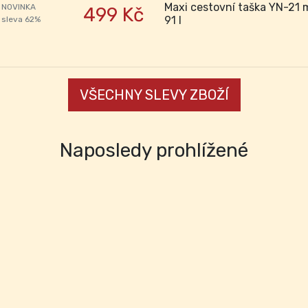
Maxi cestovní taška YN-21
NOVINKA
499 Kč
91 l
sleva 62%
VŠECHNY SLEVY ZBOŽÍ
Naposledy prohlížené