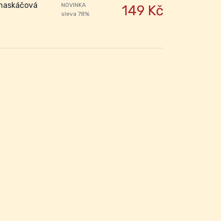
 maskáčová
NOVINKA
149 Kč
sleva 78%