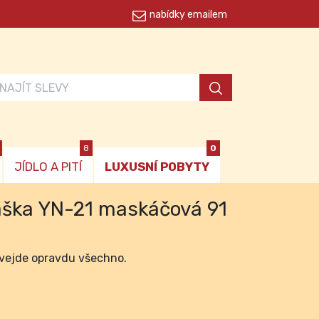
nabídky emailem
8
0
JÍDLO A PITÍ
LUXUSNÍ POBYTY
aška YN-21 maskáčová 91
 vejde opravdu všechno.