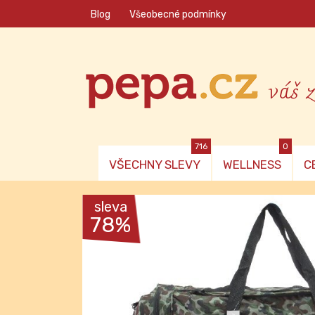
Blog
Všeobecné podmínky
váš 
716
0
VŠECHNY SLEVY
WELLNESS
C
sleva
78%