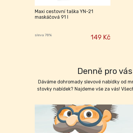
Maxi cestovní taška YN-21
maskáčová 91 l
sleva 78%
149 Kč
Denně pro vás 
Dáváme dohromady slevové nabídky od mno
stovky nabídek? Najdeme vše za vás! Všech