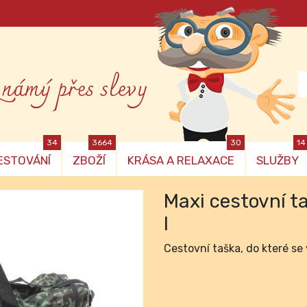
známý přes slevy
34
3664
30
14
ESTOVÁNÍ
ZBOŽÍ
KRÁSA A RELAXACE
SLUŽBY
Maxi cestovní t
l
Cestovní taška, do které se