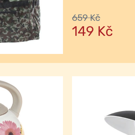
Next
659 Kč
149 Kč