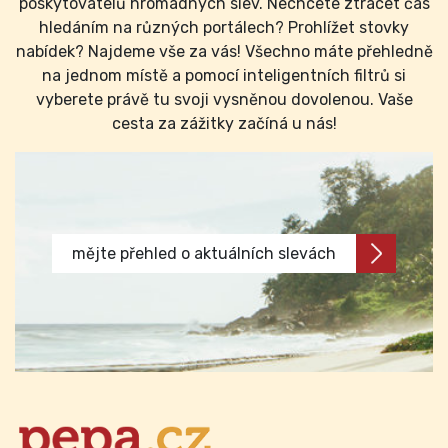
poskytovatelů hromadných slev. Nechcete ztrácet čas
hledáním na různých portálech? Prohlížet stovky
nabídek? Najdeme vše za vás! Všechno máte přehledně
na jednom místě a pomocí inteligentních filtrů si
vyberete právě tu svoji vysněnou dovolenou. Vaše
cesta za zážitky začíná u nás!
mějte přehled o aktuálních slevách