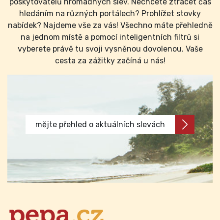
poskytovatelů hromadných slev. Nechcete ztrácet čas
hledáním na různých portálech? Prohlížet stovky
nabídek? Najdeme vše za vás! Všechno máte přehledně
na jednom místě a pomocí inteligentních filtrů si
vyberete právě tu svoji vysněnou dovolenou. Vaše
cesta za zážitky začíná u nás!
mějte přehled o aktuálních slevách