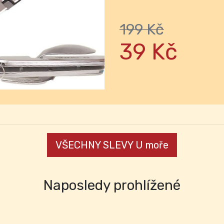
Next
199 Kč
39 Kč
VŠECHNY SLEVY U moře
Naposledy prohlížené