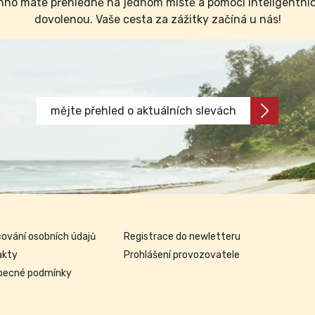
no máte přehledně na jednom místě a pomocí inteligentních 
dovolenou. Vaše cesta za zážitky začíná u nás!
mějte přehled o aktuálních slevách
ování osobních údajů
Registrace do newletteru
akty
Prohlášení provozovatele
becné podmínky