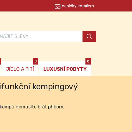
nabídky emailem
8
0
JÍDLO A PITÍ
LUXUSNÍ POBYTY
ifunkční kempingový
o kempů nemusíte brát příbory.