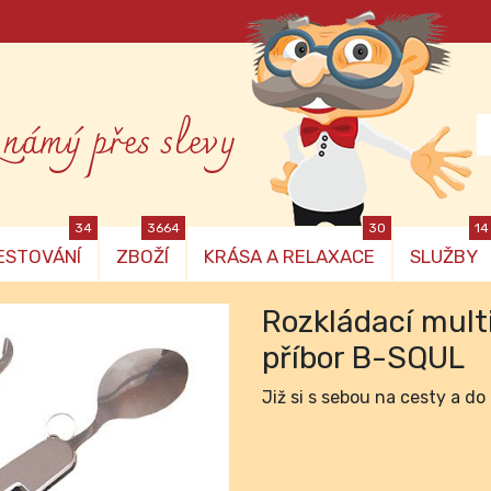
známý přes slevy
34
3664
30
14
ESTOVÁNÍ
ZBOŽÍ
KRÁSA A RELAXACE
SLUŽBY
Rozkládací mult
příbor B-SQUL
Již si s sebou na cesty a d