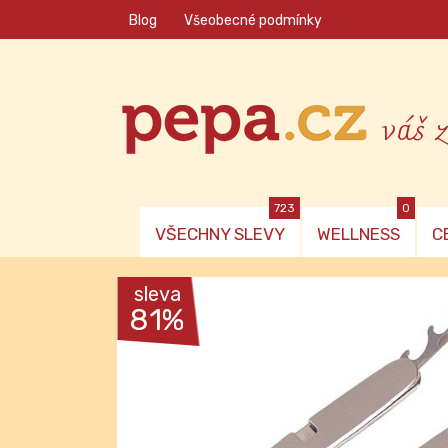
Blog
Všeobecné podmínky
váš 
723
0
VŠECHNY SLEVY
WELLNESS
C
sleva
81%