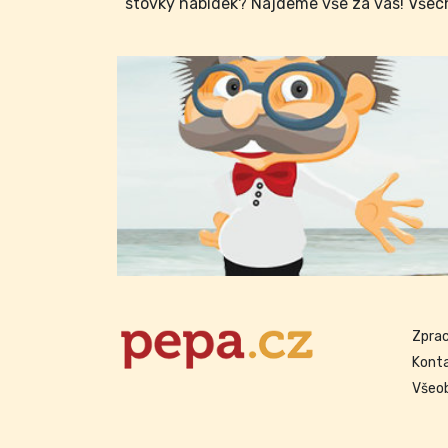
stovky nabídek? Najdeme vše za vás! Všech
Zprac
Kont
Všeo