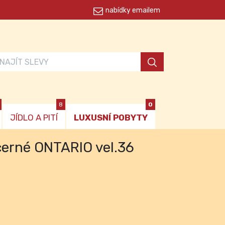
nabídky emailem
8
0
JÍDLO A PITÍ
LUXUSNÍ POBYTY
černé ONTARIO vel.36