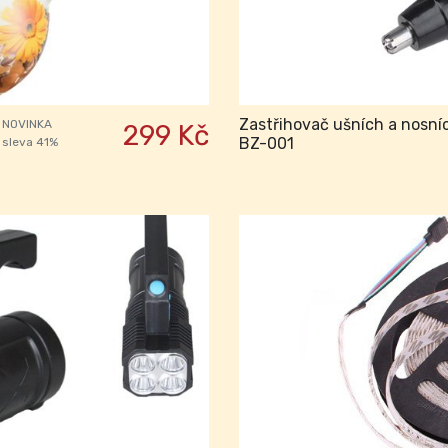
Zastřihovač ušních a nosní
NOVINKA
299 Kč
BZ-001
sleva 41%