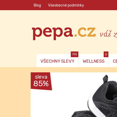
Blog
Všeobecné podmínky
váš 
719
0
VŠECHNY SLEVY
WELLNESS
C
sleva
85%