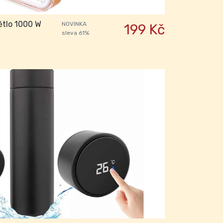
větlo 1000 W
NOVINKA
199 Kč
sleva 61%