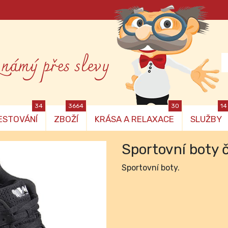
známý přes slevy
34
3664
30
14
ESTOVÁNÍ
ZBOŽÍ
KRÁSA A RELAXACE
SLUŽBY
Sportovní boty 
Sportovní boty.