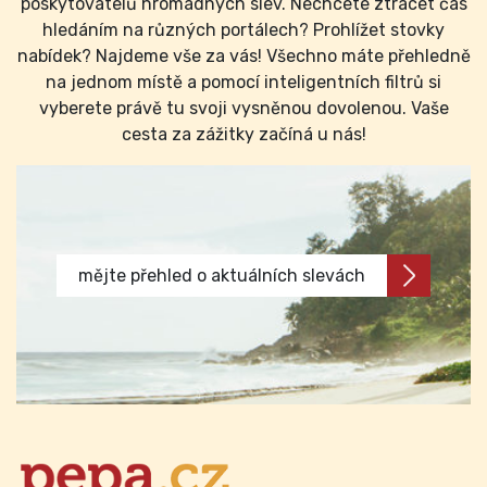
poskytovatelů hromadných slev. Nechcete ztrácet čas
hledáním na různých portálech? Prohlížet stovky
nabídek? Najdeme vše za vás! Všechno máte přehledně
na jednom místě a pomocí inteligentních filtrů si
vyberete právě tu svoji vysněnou dovolenou. Vaše
cesta za zážitky začíná u nás!
mějte přehled o aktuálních slevách