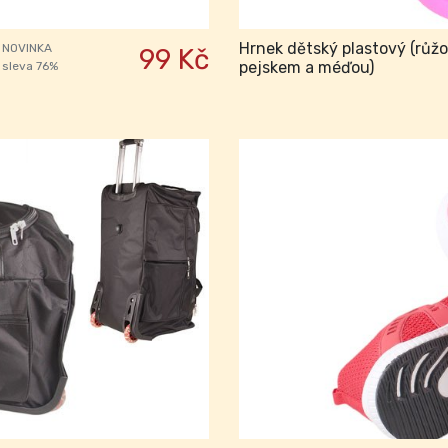
Hrnek dětský plastový (růžo
NOVINKA
99 Kč
pejskem a méďou)
sleva 76%