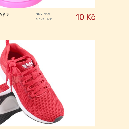
vý s
NOVINKA
10 Kč
sleva 87%