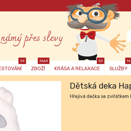
známý přes slevy
34
3664
30
14
ESTOVÁNÍ
ZBOŽÍ
KRÁSA A RELAXACE
SLUŽBY
Dětská deka Hap
Hřejivá dečka se zvířátkem