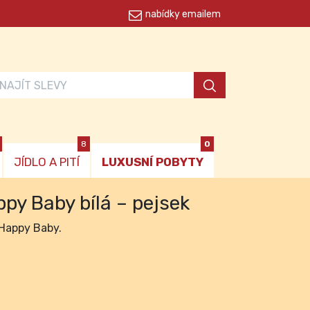
nabídky emailem
8
0
JÍDLO A PITÍ
LUXUSNÍ POBYTY
py Baby bílá – pejsek
 Happy Baby.