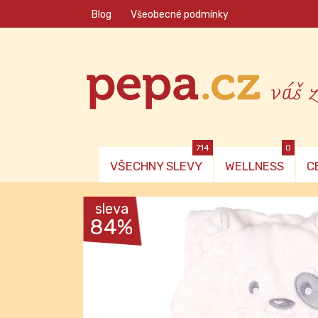
Blog
Všeobecné podmínky
váš 
714
0
VŠECHNY SLEVY
WELLNESS
C
sleva
84%