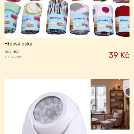
Hřejivá deka
NOVINKA
39 Kč
sleva 76%