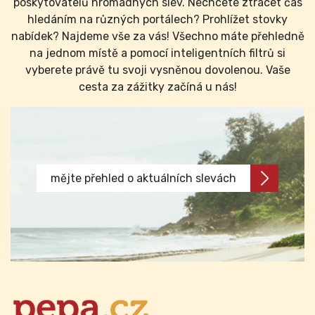
poskytovatelů hromadných slev. Nechcete ztrácet čas
hledáním na různých portálech? Prohlížet stovky
nabídek? Najdeme vše za vás! Všechno máte přehledně
na jednom místě a pomocí inteligentních filtrů si
vyberete právě tu svoji vysněnou dovolenou. Vaše
cesta za zážitky začíná u nás!
mějte přehled o aktuálních slevách