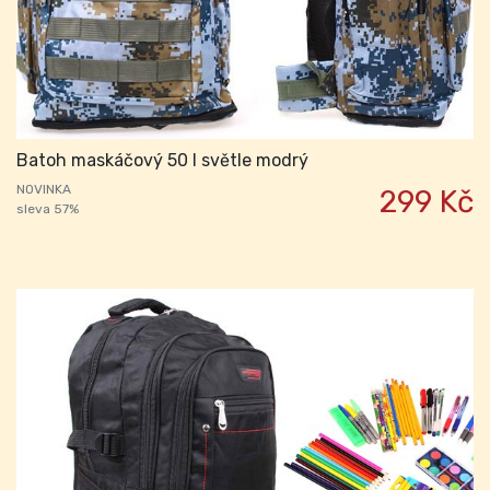
Batoh maskáčový 50 l světle modrý
NOVINKA
299 Kč
sleva 57%