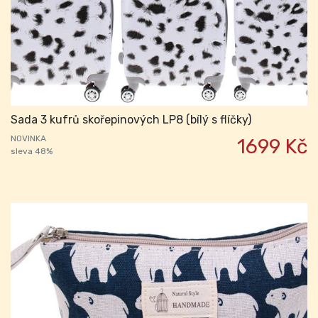
Sada 3 kufrů skořepinových LP8 (bílý s flíčky)
NOVINKA
1699 Kč
sleva 48%