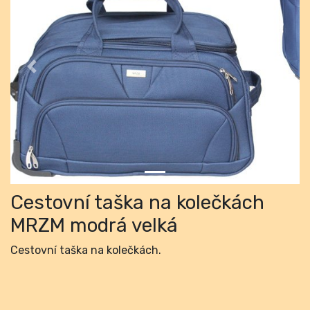
Previous
Next
Cestovní taška na kolečkách
MRZM modrá velká
Cestovní taška na kolečkách.