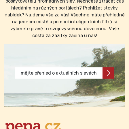
poskytovatelů hromadných slev. Nechcete ztrácet čas
hledáním na různých portálech? Prohlížet stovky
nabídek? Najdeme vše za vás! Všechno máte přehledně
na jednom místě a pomocí inteligentních filtrů si
vyberete právě tu svoji vysněnou dovolenou. Vaše
cesta za zážitky začíná u nás!
mějte přehled o aktuálních slevách